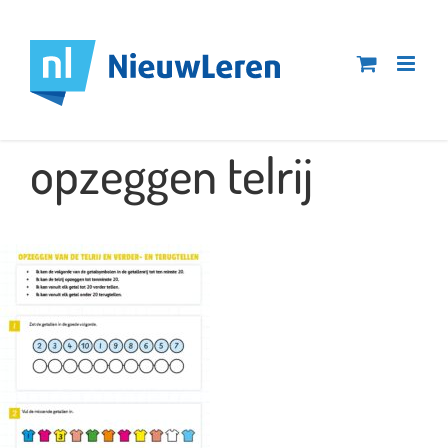
Ga
naar
inhoud
opzeggen telrij