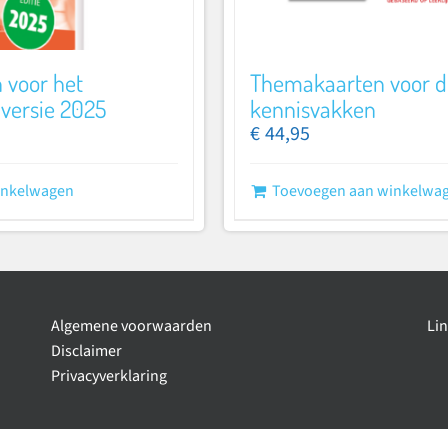
n voor het
Themakaarten voor d
 versie 2025
kennisvakken
€
44,95
inkelwagen
Toevoegen aan winkelwa
Algemene voorwaarden
Li
Disclaimer
Privacyverklaring