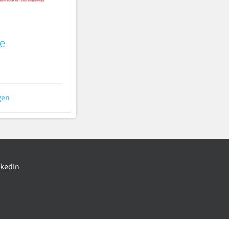
e
gen
nkedIn