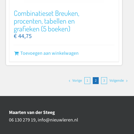
Combinatieset Breuken,
procenten, tabellen en
grafieken (5 boeken)
€
44,75
Toevoegen aan winkelwagen
Vorige
1
2
3
Volgende
Maarten van der Steeg
06 130 279 19,
info@nieuwleren.nl