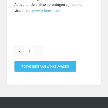
Aanvullende online oefeningen zijn ook te
vinden op
www.rekenreis.nl
Breuken
Oefenboek
vervolg
TOEVOEGEN AAN WINKELWAGEN
(set
van
5)
aantal