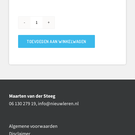
Optellen
en
aftrekken
TOEVOEGEN AAN WINKELWAGEN
Oefenboek
basis
(set
van
5)
aantal
Maarten van der Steeg
06 130 279 19,
info@nieuwleren.nl
Algemene voorwaarden
Disclaimer