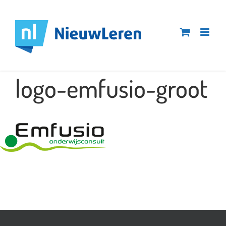
Ga
naar
inhoud
logo-emfusio-groot