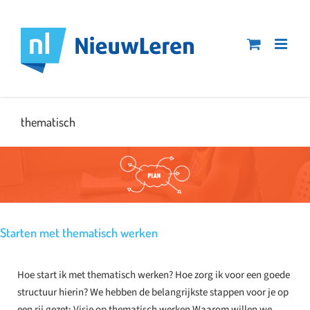
Ga
naar
inhoud
thematisch
Starten met thematisch werken
Hoe start ik met thematisch werken? Hoe zorg ik voor een goede
structuur hierin? We hebben de belangrijkste stappen voor je op
een rij gezet: Visie op thematisch werken Waarom willen we