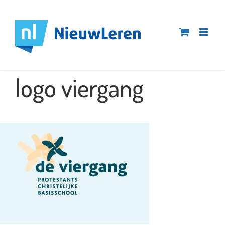
Ga
naar
inhoud
logo viergang