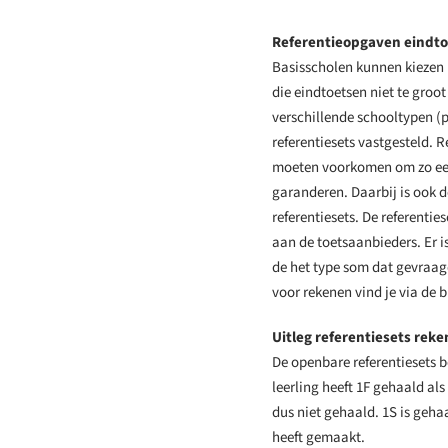
Referentieopgaven eindto
Basisscholen kunnen kiezen u
die eindtoetsen niet te groo
verschillende schooltypen (
referentiesets vastgesteld. 
moeten voorkomen om zo een
garanderen. Daarbij is ook d
referentiesets. De referenti
aan de toetsaanbieders. Er i
de het type som dat gevraagd
voor rekenen vind je via de
Uitleg referentiesets rek
De openbare referentiesets 
leerling heeft 1F gehaald als 
dus niet gehaald. 1S is geha
heeft gemaakt.