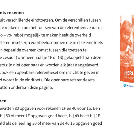
ets rekenen
it verschillende eindtoetsen. Om de verschillen tussen
t te maken en om het toetsen van de referentieniveaus in
po – vo- mbo) mogelijk te maken heeft de overheid
Referentiesets zijn voorbeeldsommen die in elke eindtoets
 bepaalde overeenkomst tussen die toetsen te
e cesuur (wanneer haal je 1F of 1S) gekoppeld aan deze
esets zijn niet openbaar en worden elk jaar aangeleverd
s ook een openbare referentieset om inzicht te geven in
 wordt in de eindtoets. Die openbare referentiesets
 button onderaan deze pagina.
enen
bevatten 80 opgaven voor rekenen 1F en 40 voor 1S. Een
hij 50 of meer 1F opgaven goed heeft, bij 49 heeft hij 1F
ald als de leerling 30 of meer van de 40 1S opgaven goed